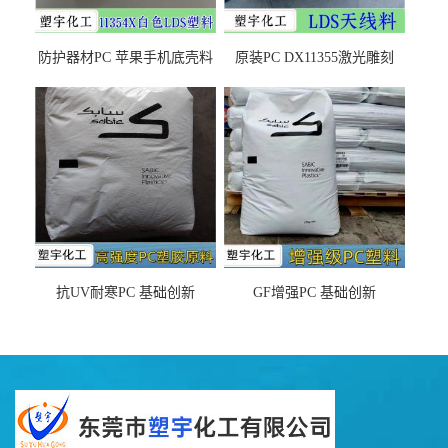
防护器材PC 苹果手机底壳料
原装PC DX11355激光雕刻
DX11354X货源充足，无后顾
LDS塑料 材质证明
之忧
抗UV耐寒PC 基础创新
GF增强PC 基础创新
EXL9034塑料
EXL5429S紫外线稳定 阻燃