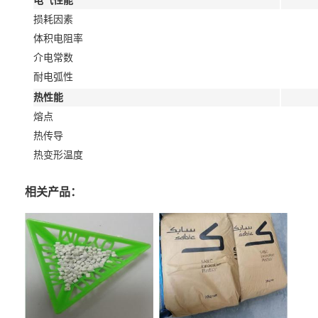
电气性能
损耗因素
体积电阻率
介电常数
耐电弧性
热性能
熔点
热传导
热变形温度
相关产品：