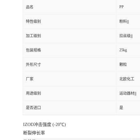
PP
品名
特性级别
粉料|||
加工级别
拉丝级|||
25kg
包装规格
外形尺寸
颗粒
厂家
北欧化工
用途级别
运动器材|||
是否进口
是
IZOD冲击强度 (-20℃)
断裂伸长率