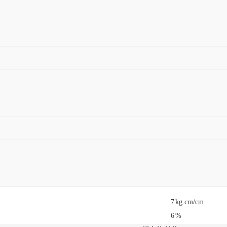
7
kg.cm/cm
6
%