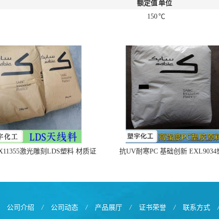
额定值
单位
150
℃
X11355激光雕刻LDS塑料 材质证
抗UV耐寒PC 基础创新 EXL903
明
公司介绍
/
公司动态
/
产品展厅
/
证书荣誉
/
联系方式