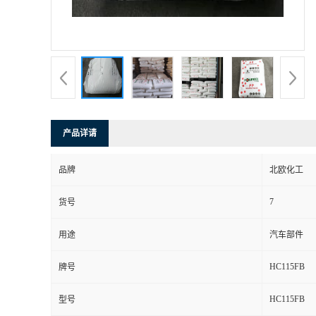
产品详请
品牌
北欧化工
7
货号
用途
汽车部件
HC115FB
牌号
HC115FB
型号