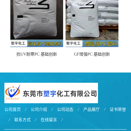
之忧
抗UV耐寒PC 基础创新
GF增强PC 基础创新
EXL9034塑料
EXL5429S紫外线稳定 阻燃
公司首页
/
公司介绍
/
公司动态
/
产品展厅
/
证书荣誉
/
联系方式
/
在线留言
/