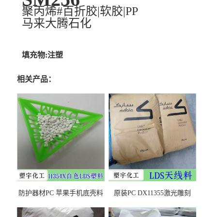
聚丙烯#百折胶|软胶|PP
马来大腾石化
填充物:注塑
相关产品：
防护器材PC 苹果手机底壳料
原装PC DX11355激光雕刻
DX11354X货源充足，无后顾
LDS塑料 材质证明