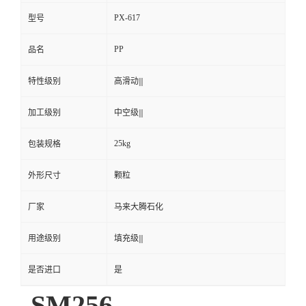
PX-617
型号
PP
品名
特性级别
高滑动|||
加工级别
中空级|||
25kg
包装规格
外形尺寸
颗粒
厂家
马来大腾石化
用途级别
填充级|||
是否进口
是
SM256