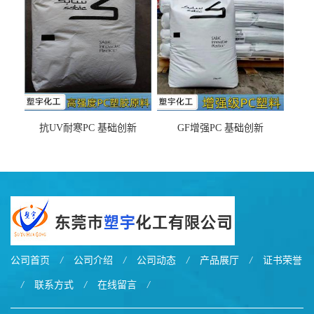
抗UV耐寒PC 基础创新
GF增强PC 基础创新
EXL9034塑料
EXL5429S紫外线稳定 阻燃
公司首页
/
公司介绍
/
公司动态
/
产品展厅
/
证书荣誉
/
联系方式
/
在线留言
/