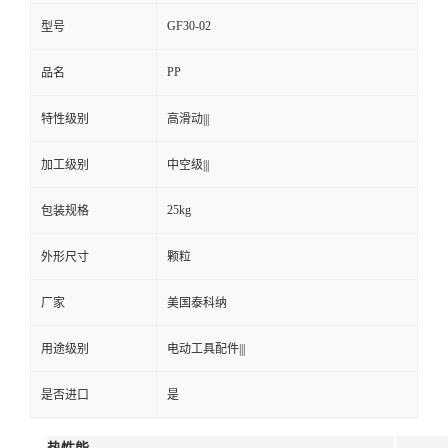
GF30-02
型号
PP
品名
特性级别
高滑动|||
加工级别
中空级|||
25kg
包装规格
外形尺寸
颗粒
厂家
美国泰科纳
用途级别
电动工具配件|||
是否进口
是