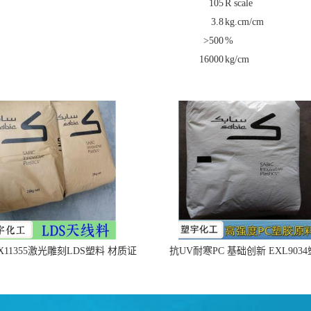
105
R scale
3.8
kg.cm/cm
>500
%
16000
kg/cm
X11355激光雕刻LDS塑料 材质证
抗UV耐寒PC 基础创新 EXL903
明