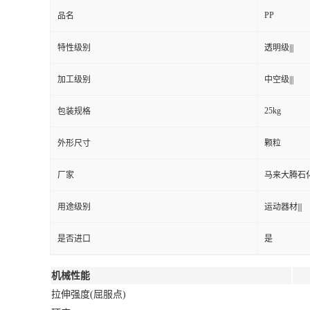
PP
品名
特性级别
透明级|||
加工级别
中空级|||
25kg
包装规格
外形尺寸
颗粒
厂家
马来大腾石
用途级别
运动器材|||
是否进口
是
机械性能
拉伸强度(屈服点)