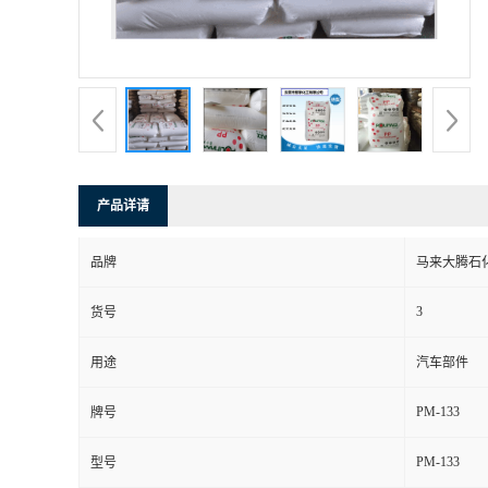
产品详请
品牌
马来大腾石
3
货号
用途
汽车部件
PM-133
牌号
PM-133
型号