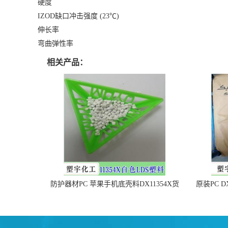
硬度
IZOD缺口冲击强度 (23℃)
伸长率
弯曲弹性率
相关产品：
防护器材PC 苹果手机底壳料DX11354X货
原装PC D
源充足，无后顾之忧