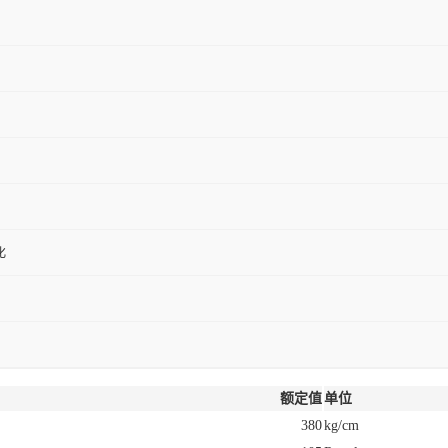
化
额定值
单位
380
kg/cm