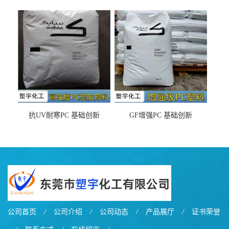
DX11354X货源充足，无后顾
LDS塑料 材质证明
之忧
抗UV耐寒PC 基础创新
GF增强PC 基础创新
EXL9034塑料
EXL5429S紫外线稳定 阻燃
公司首页
/
公司介绍
/
公司动态
/
产品展厅
/
证书荣誉