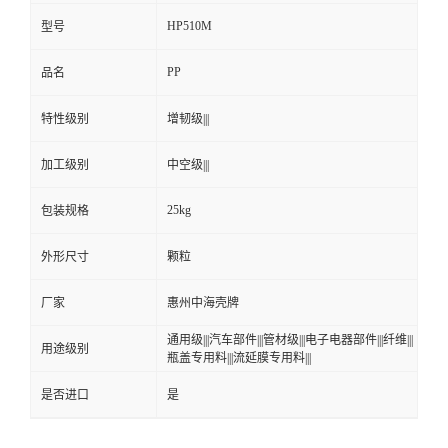
HP510M
型号
PP
品名
特性级别
增韧级|||
加工级别
中空级|||
25kg
包装规格
外形尺寸
颗粒
厂家
惠州中海壳牌
通用级|||汽车部件|||管材级|||电子电器部件|||纤维|||
用途级别
瓶盖专用料|||流延膜专用料|||
是否进口
是