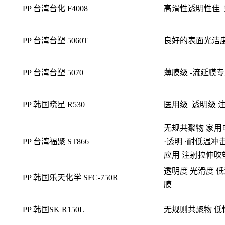
PP 台湾台化 F4008
高滑性透明性佳
PP 台湾台塑 5060T
良好的表面光洁
PP 台湾台塑 5070
薄膜级 -流延膜
PP 韩国晓星 R530
医用级
透明级 
无规共聚物 家用
PP 台湾福聚 ST866
·透明 ·耐低温冲
应用 注射拉伸吹塑
透明度 光滑度 
PP 韩国乐天化学 SFC-750R
膜
PP 韩国SK R150L
无规则共聚物 低