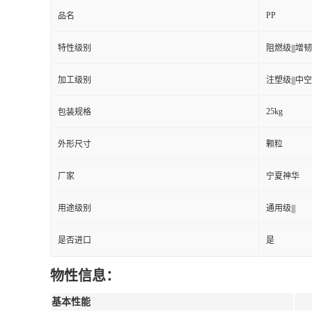
PP
品名
特性级别
阻燃级|||增韧级
加工级别
注塑级|||中空级
25kg
包装规格
外形尺寸
颗粒
厂家
宁夏神华
用途级别
通用级|||
是否进口
是
物性信息：
基本性能