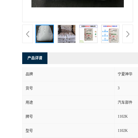
产品详请
品牌
宁夏神华
3
货号
用途
汽车部件
1102K
牌号
1102K
型号