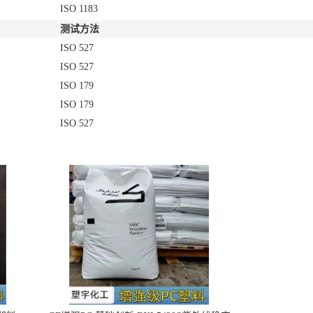
ISO 1183
测试方法
ISO 527
ISO 527
ISO 179
ISO 179
ISO 527