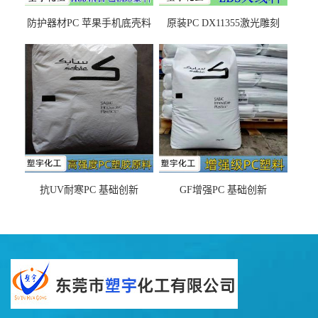
防护器材PC 苹果手机底壳料
原装PC DX11355激光雕刻
DX11354X货源充足，无后顾
LDS塑料 材质证明
之忧
抗UV耐寒PC 基础创新
GF增强PC 基础创新
EXL9034塑料
EXL5429S紫外线稳定 阻燃