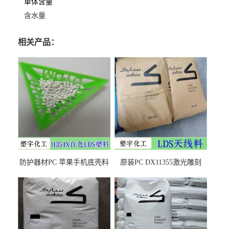
单体含量
含水量
相关产品：
防护器材PC 苹果手机底壳料
原装PC DX11355激光雕刻
DX11354X货源充足，无后顾
LDS塑料 材质证明
之忧