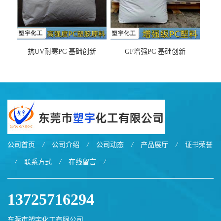
抗UV耐寒PC 基础创新
GF增强PC 基础创新
EXL9034塑料
EXL5429S紫外线稳定 阻燃
公司首页
/
公司介绍
/
公司动态
/
产品展厅
/
证书荣誉
/
联系方式
/
在线留言
/
13725716294
东莞市塑宇化工有限公司