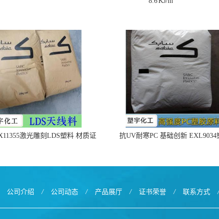
8.6
KJ/m
X11355激光雕刻LDS塑料 材质证
抗UV耐寒PC 基础创新 EXL903
明
公司介绍
/
公司动态
/
产品展厅
/
证书荣誉
/
联系方式