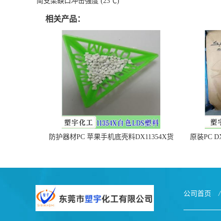
简支梁缺口冲击强度 (23℃)
相关产品：
防护器材PC 苹果手机底壳料DX11354X货
原装PC D
源充足，无后顾之忧
公司首页
/