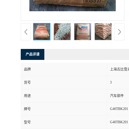
产品详请
品牌
上海古比雪
3
货号
用途
汽车部件
G40TBK201
牌号
G40TBK201
型号