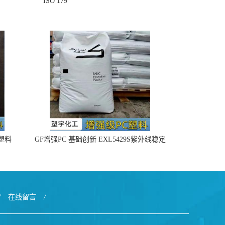
ISO 179
4塑料
GF增强PC 基础创新 EXL5429S紫外线稳定
阻燃
/
在线留言
/