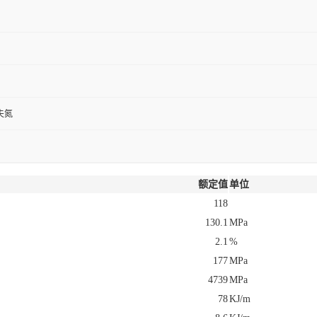
夫氮
额定值
单位
118
130.1
MPa
2.1
%
177
MPa
4739
MPa
78
KJ/m