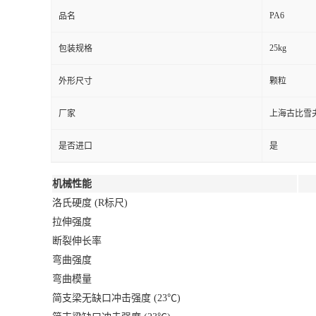
PA6
品名
25kg
包装规格
外形尺寸
颗粒
厂家
上海古比雪
是否进口
是
机械性能
洛氏硬度 (R标尺)
拉伸强度
断裂伸长率
弯曲强度
弯曲模量
简支梁无缺口冲击强度 (23℃)