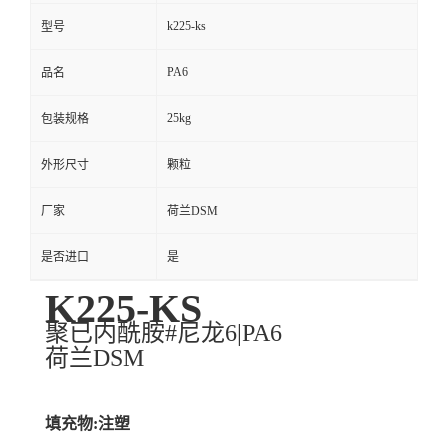
k225-ks
型号
PA6
品名
25kg
包装规格
外形尺寸
颗粒
厂家
荷兰DSM
是否进口
是
K225-KS
聚已内酰胺#尼龙6|PA6
荷兰DSM
填充物:注塑