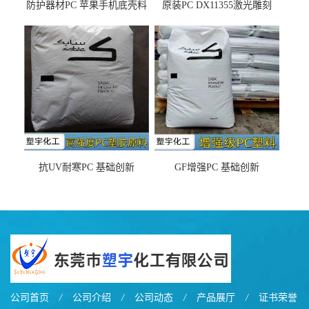
防护器材PC 苹果手机底壳料
原装PC DX11355激光雕刻
DX11354X货源充足，无后顾
LDS塑料 材质证明
之忧
抗UV耐寒PC 基础创新
GF增强PC 基础创新
EXL9034塑料
EXL5429S紫外线稳定 阻燃
公司首页
/
公司介绍
/
公司动态
/
产品展厅
/
证书荣誉