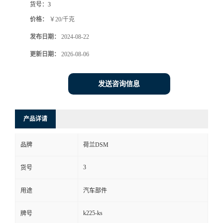
货号：
3
价格：
￥20/千克
发布日期：
2024-08-22
更新日期：
2026-08-06
发送咨询信息
产品详请
品牌
荷兰DSM
3
货号
用途
汽车部件
k225-ks
牌号