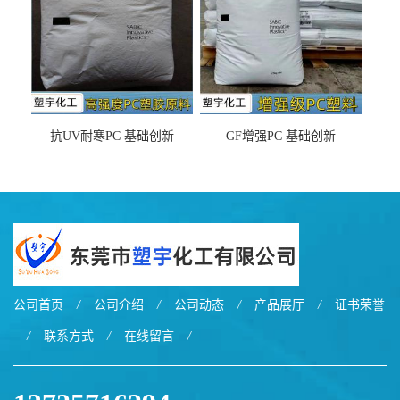
抗UV耐寒PC 基础创新
GF增强PC 基础创新
EXL9034塑料
EXL5429S紫外线稳定 阻燃
公司首页
/
公司介绍
/
公司动态
/
产品展厅
/
证书荣誉
/
联系方式
/
在线留言
/