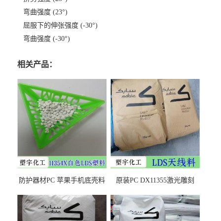
弯曲强度 (23°)
屈服下的伸张强度 (-30°)
弯曲强度 (-30°)
相关产品：
防护器材PC 苹果手机底壳料
原装PC DX11355激光雕刻
DX11354X货源充足，无后顾
LDS塑料 材质证明
之忧