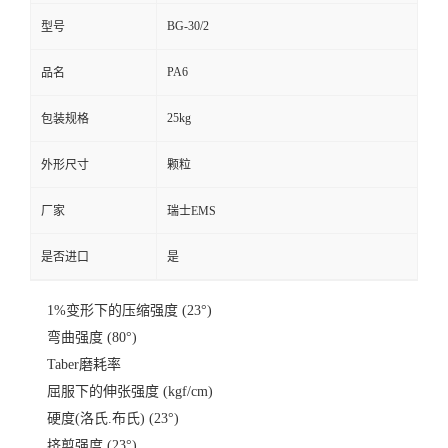
BG-30/2
型号
PA6
品名
25kg
包装规格
外形尺寸
颗粒
厂家
瑞士EMS
是否进口
是
1%变形下的压缩强度 (23°)
弯曲强度 (80°)
Taber磨耗率
屈服下的伸张强度 (kgf/cm)
硬度(洛氏.布氏) (23°)
挤剪强度 (23°)