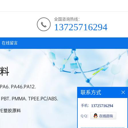
全国咨询热线：
13725716294
在线留言
联系方式
手机：
13725716294
Q Q：