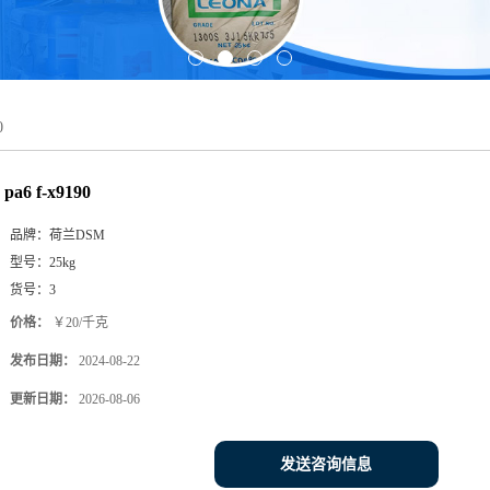
0
pa6 f-x9190
品牌：
荷兰DSM
型号：
25kg
货号：
3
价格：
￥20/千克
发布日期：
2024-08-22
更新日期：
2026-08-06
发送咨询信息