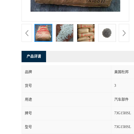
产品详请
品牌
美国杜邦
3
货号
用途
汽车部件
73G15HSL
牌号
73G15HSL
型号