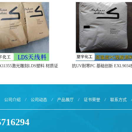
X11355激光雕刻LDS塑料 材质证
抗UV耐寒PC 基础创新 EXL903
明
公司介绍
/
公司动态
/
产品展厅
/
证书荣誉
/
联系方式
5716294