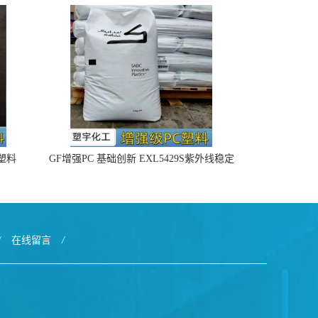
4塑料
GF增强PC 基础创新 EXL5429S紫外线稳定
阻燃
/
在线留言
/