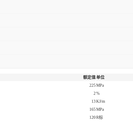
额定值
单位
225
MPa
2
%
13
KJ/m
165
MPa
120
R标