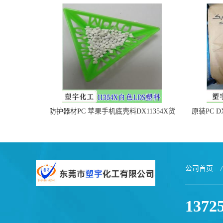
防护器材PC 苹果手机底壳料DX11354X货
原装PC D
源充足，无后顾之忧
公司首页
/
1372