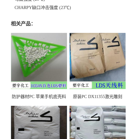
CHARPY缺口冲击强度 (23℃)
相关产品：
防护器材PC 苹果手机底壳料
原装PC DX11355激光雕刻
DX11354X货源充足，无后顾
LDS塑料 材质证明
之忧