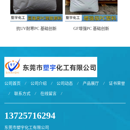
抗UV耐寒PC 基础创新
GF增强PC 基础创新
EXL9034塑料
EXL5429S紫外线稳定 阻燃
公司首页
/
公司介绍
/
公司动态
/
产品展厅
/
证书荣誉
/
联系方式
/
在线留言
/
13725716294
东莞市塑宇化工有限公司