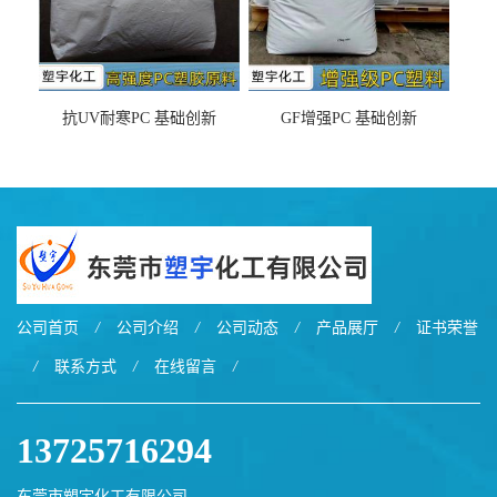
抗UV耐寒PC 基础创新
GF增强PC 基础创新
EXL9034塑料
EXL5429S紫外线稳定 阻燃
公司首页
/
公司介绍
/
公司动态
/
产品展厅
/
证书荣誉
/
联系方式
/
在线留言
/
13725716294
东莞市塑宇化工有限公司