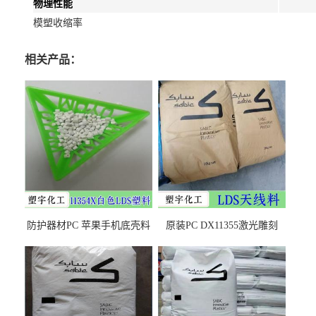
物理性能
模塑收缩率
相关产品：
防护器材PC 苹果手机底壳料
原装PC DX11355激光雕刻
DX11354X货源充足，无后顾
LDS塑料 材质证明
之忧