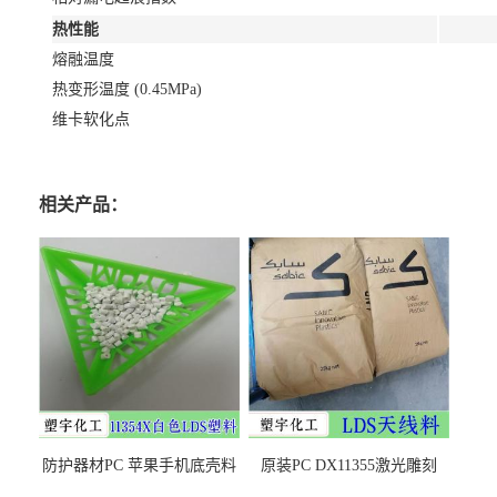
热性能
熔融温度
热变形温度 (0.45MPa)
维卡软化点
相关产品：
防护器材PC 苹果手机底壳料
原装PC DX11355激光雕刻
DX11354X货源充足，无后顾
LDS塑料 材质证明