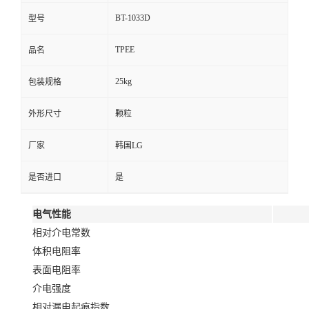
BT-1033D
型号
TPEE
品名
25kg
包装规格
外形尺寸
颗粒
厂家
韩国LG
是否进口
是
电气性能
相对介电常数
体积电阻率
表面电阻率
介电强度
相对漏电起痕指数