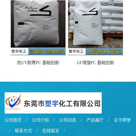
之忧
抗UV耐寒PC 基础创新
GF增强PC 基础创新
EXL9034塑料
EXL5429S紫外线稳定 阻燃
公司首页
/
公司介绍
/
公司动态
/
产品展厅
/
证书荣誉
/
联系方式
/
在线留言
/