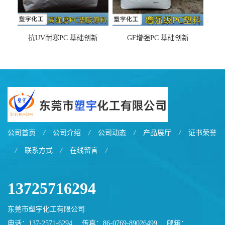
抗UV耐寒PC 基础创新
GF增强PC 基础创新
EXL9034塑料
EXL5429S紫外线稳定 阻燃
公司首页
/
公司介绍
/
公司动态
/
产品展厅
/
证书荣誉
/
联系方式
/
在线留言
/
13725716294
东莞市塑宇化工有限公司
电话：137-2571-6294
传真：86-0769-89026499
邮箱：