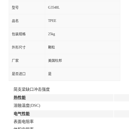
G3548L
型号
TPEE
品名
25kg
包装规格
外形尺寸
颗粒
厂家
美国杜邦
是否进口
是
简支梁缺口冲击强度
热性能
溶融温度(DSC)
电气性能
表面电阻率