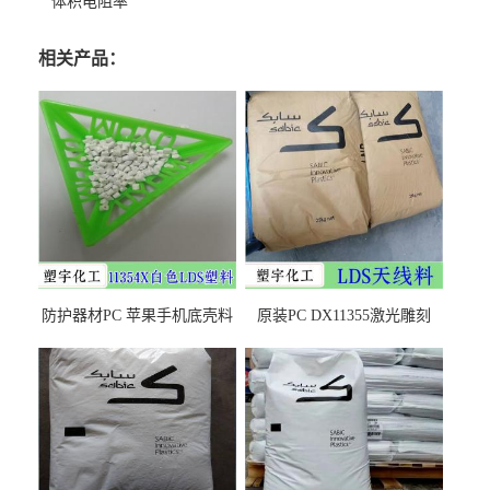
体积电阻率
相关产品：
防护器材PC 苹果手机底壳料
原装PC DX11355激光雕刻
DX11354X货源充足，无后顾
LDS塑料 材质证明
之忧