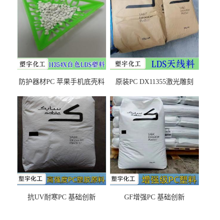
防护器材PC 苹果手机底壳料
原装PC DX11355激光雕刻
DX11354X货源充足，无后顾
LDS塑料 材质证明
之忧
抗UV耐寒PC 基础创新
GF增强PC 基础创新
EXL9034塑料
EXL5429S紫外线稳定 阻燃