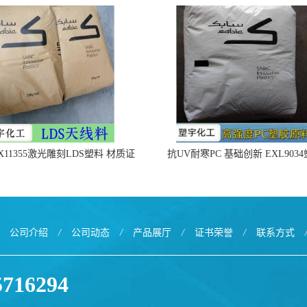
X11355激光雕刻LDS塑料 材质证
抗UV耐寒PC 基础创新 EXL903
明
公司介绍
/
公司动态
/
产品展厅
/
证书荣誉
/
联系方式
5716294