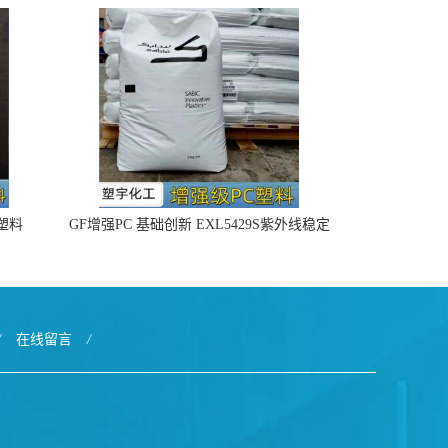
4塑料
GF增强PC 基础创新 EXL5429S紫外线稳定
阻燃
/
在线留言
/