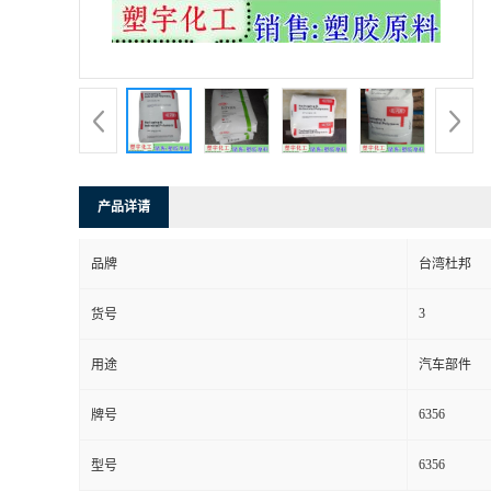
产品详请
品牌
台湾杜邦
3
货号
用途
汽车部件
6356
牌号
6356
型号