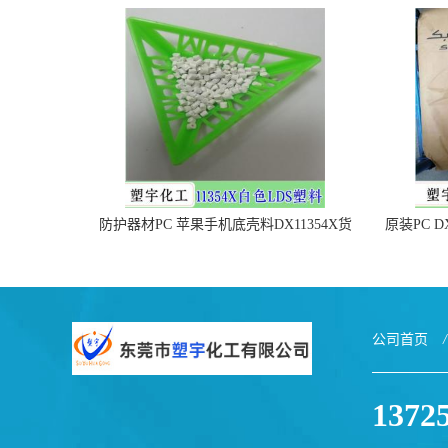
防护器材PC 苹果手机底壳料DX11354X货
原装PC D
源充足，无后顾之忧
公司首页
/
1372