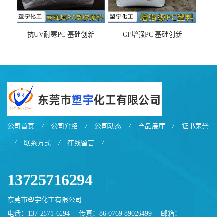
抗UV耐寒PC 基础创新
GF增强PC 基础创新
EXL9034塑料
EXL5429S紫外线稳定 阻燃
公司首页
/
公司介绍
/
公司动态
/
产品展厅
/
证书荣誉
/
联系方式
/
在线留言
/
13725716294
东莞市塑宇化工有限公司
电话：137-2571-6294
传真：86-0769-89026499
邮箱：