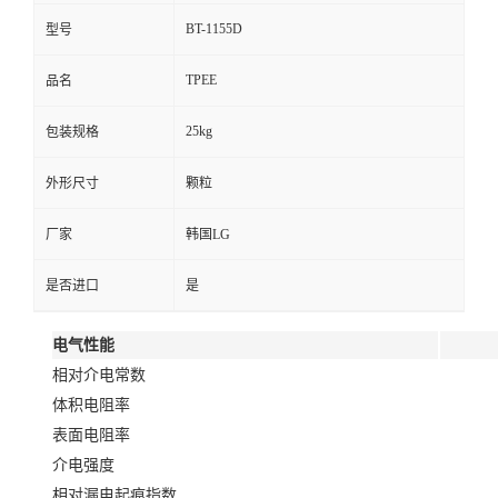
BT-1155D
型号
TPEE
品名
25kg
包装规格
外形尺寸
颗粒
厂家
韩国LG
是否进口
是
电气性能
相对介电常数
体积电阻率
表面电阻率
介电强度
相对漏电起痕指数