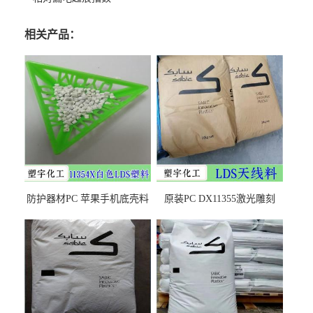
相关产品：
防护器材PC 苹果手机底壳料
原装PC DX11355激光雕刻
DX11354X货源充足，无后顾
LDS塑料 材质证明
之忧