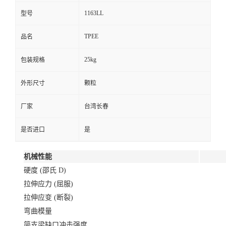
1163LL
型号
TPEE
品名
25kg
包装规格
外形尺寸
颗粒
厂家
台湾长春
是否进口
是
机械性能
硬度 (邵氏 D)
拉伸应力 (屈服)
拉伸应变 (断裂)
弯曲模量
简支梁缺口冲击强度