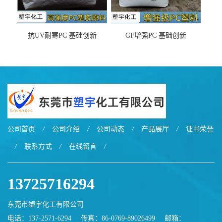
抗UV耐寒PC 基础创新
GF增强PC 基础创新
EXL9034塑料
EXL5429S紫外线稳定 阻燃
公司首页
/
公司介绍
/
公司动态
/
产品展厅
/
证书荣誉
/
联系方式
/
在线留言
/
13725716294
东莞市塑宇化工有限公司
电话：137-2571-6294
传真：86-0769-89026499
邮箱：