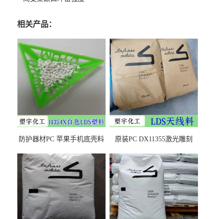
相关产品：
防护器材PC 苹果手机底壳料
原装PC DX11355激光雕刻
DX11354X货源充足，无后顾
LDS塑料 材质证明
之忧