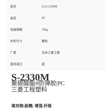
LGS-2330M
型号
PC
品名
25kg
包装规格
外形尺寸
颗粒
厂家
日本三菱工程
是否进口
是
S-2330M
聚碳酸酯#防弹胶|PC
三菱工程塑料
填充物:耐磨, 增强 纤维