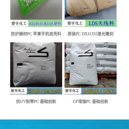
防护器材PC 苹果手机底壳料
原装PC DX11355激光雕刻
DX11354X货源充足，无后顾
LDS塑料 材质证明
之忧
抗UV耐寒PC 基础创新
GF增强PC 基础创新
EXL9034塑料
EXL5429S紫外线稳定 阻燃