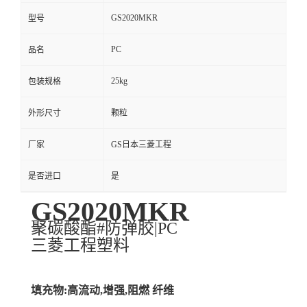
GS2020MKR
型号
PC
品名
25kg
包装规格
外形尺寸
颗粒
厂家
GS日本三菱工程
是否进口
是
GS2020MKR
聚碳酸酯#防弹胶|PC
三菱工程塑料
填充物:高流动,增强,阻燃 纤维