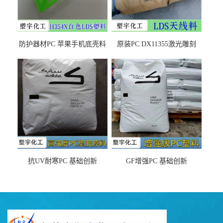
防护器材PC 苹果手机底壳料
原装PC DX11355激光雕刻
DX11354X货源充足，无后顾
LDS塑料 材质证明
之忧
抗UV耐寒PC 基础创新
GF增强PC 基础创新
EXL9034塑料
EXL5429S紫外线稳定 阻燃