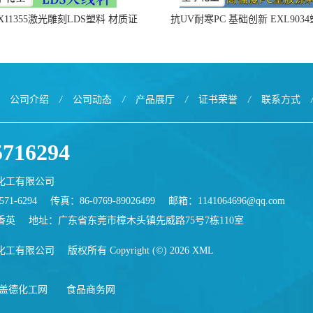
X11355激光雕刻LDS塑料 材质证
抗UV耐寒PC 基础创新 EXL903
明
公司介绍
/
公司动态
/
产品展厅
/
证书荣誉
/
联系方式
5716294
化工有限公司
71-6294
传真：86-0769-89026499
邮箱：
1141064696@qq.com
香英
地址：广东省东莞市樟木头镇先威路75号7栋110室
化工有限公司
版权所有 Copyright (©) 2026
XML
盖德化工网
食品商务网