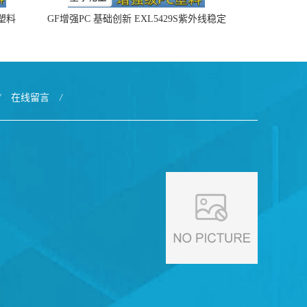
4塑料
GF增强PC 基础创新 EXL5429S紫外线稳定
阻燃
/
在线留言
/