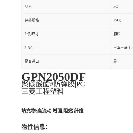
PC
品名
25kg
包装规格
外形尺寸
颗粒
厂家
日本三菱工
是否进口
是
GPN2050DF
聚碳酸酯#防弹胶|PC
三菱工程塑料
填充物:高流动,增强,阻燃 纤维
物性信息：