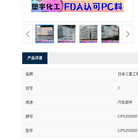
产品详请
品牌
日本三菱工
3
货号
用途
汽车部件
GPN2050DF
牌号
GPN2050DF
型号