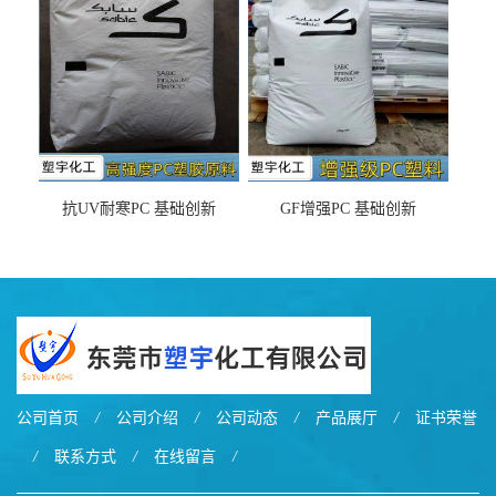
之忧
抗UV耐寒PC 基础创新
GF增强PC 基础创新
EXL9034塑料
EXL5429S紫外线稳定 阻燃
公司首页
/
公司介绍
/
公司动态
/
产品展厅
/
证书荣誉
/
联系方式
/
在线留言
/