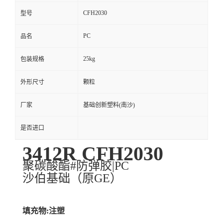
CFH2030
型号
PC
品名
25kg
包装规格
外形尺寸
颗粒
厂家
基础创新塑料(南沙)
是否进口
3412R CFH2030
聚碳酸酯#防弹胶|PC
沙伯基础（原GE）
填充物:注塑