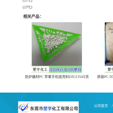
(23℃)
(23℃)
相关产品：
防护器材PC 苹果手机底壳料DX11354X货
原装PC D
源充足，无后顾之忧
公司首页
/