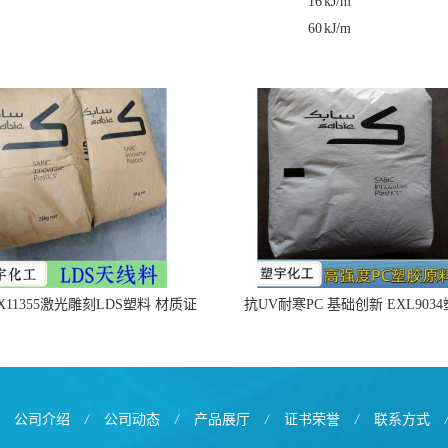
16
kJ/m
60
kJ/m
X11355激光雕刻LDS塑料 材质证
抗UV耐寒PC 基础创新 EXL903
明
公司介绍
/
公司动态
/
产品展厅
/
证书荣誉
/
联系方式