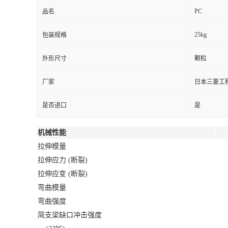
PC
品名
25kg
包装规格
外形尺寸
颗粒
厂家
日本三菱工
是否进口
是
机械性能
拉伸模量
拉伸应力 (断裂)
拉伸应变 (断裂)
弯曲模量
弯曲强度
简支梁缺口冲击强度