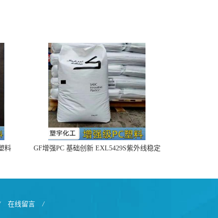
4塑料
GF增强PC 基础创新 EXL5429S紫外线稳定
阻燃
/
在线留言
/