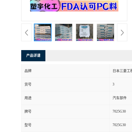
产品详请
品牌
日本三菱工
3
货号
用途
汽车部件
7025G30
牌号
7025G30
型号