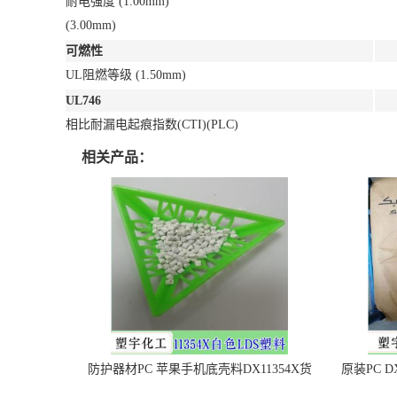
耐电强度 (1.00mm)
(3.00mm)
可燃性
UL阻燃等级 (1.50mm)
UL746
相比耐漏电起痕指数(CTI)(PLC)
相关产品：
防护器材PC 苹果手机底壳料DX11354X货
原装PC D
源充足，无后顾之忧