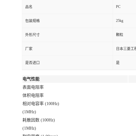
PC
品名
25kg
包装规格
外形尺寸
颗粒
厂家
日本三菱工
是否进口
是
电气性能
表面电阻率
体积电阻率
相对电容率 (100Hz)
(1MHz)
耗散因数 (100Hz)
(1MHz)