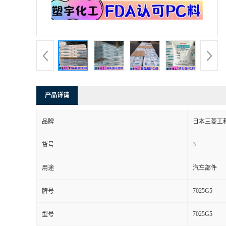
产品详请
品牌
日本三菱工
3
货号
用途
汽车部件
7025G5
牌号
7025G5
型号