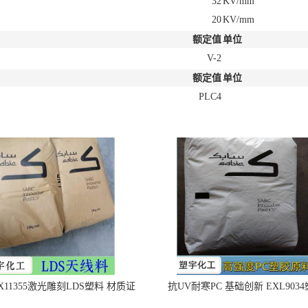
32
KV/mm
20
KV/mm
额定值
单位
V-2
额定值
单位
PLC4
X11355激光雕刻LDS塑料 材质证
抗UV耐寒PC 基础创新 EXL903
明