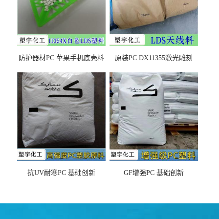
防护器材PC 苹果手机底壳料
原装PC DX11355激光雕刻
DX11354X货源充足，无后顾
LDS塑料 材质证明
之忧
抗UV耐寒PC 基础创新
GF增强PC 基础创新
EXL9034塑料
EXL5429S紫外线稳定 阻燃