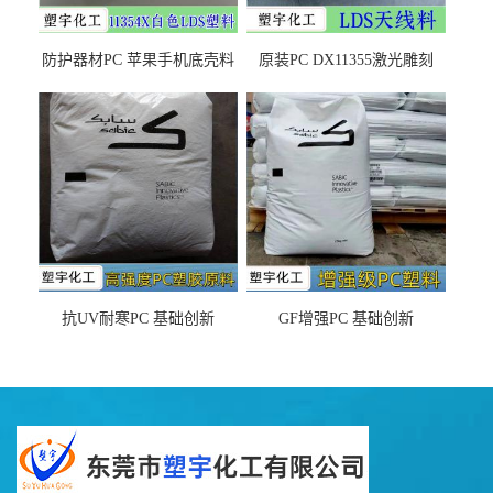
防护器材PC 苹果手机底壳料
原装PC DX11355激光雕刻
DX11354X货源充足，无后顾
LDS塑料 材质证明
之忧
抗UV耐寒PC 基础创新
GF增强PC 基础创新
EXL9034塑料
EXL5429S紫外线稳定 阻燃