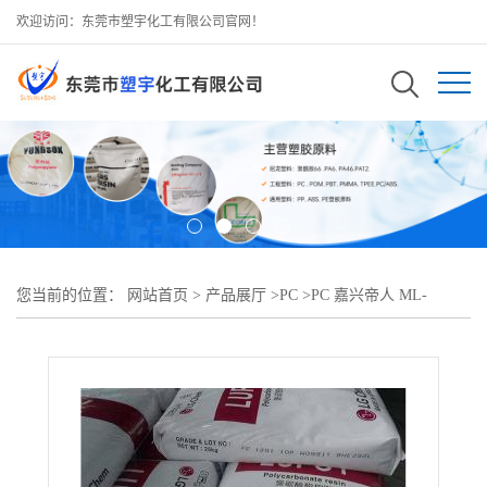
欢迎访问：东莞市塑宇化工有限公司官网！
您当前的位置：
网站首页
>
产品展厅
>
PC
>
PC 嘉兴帝人 ML-
3120ZHPV-2阻燃