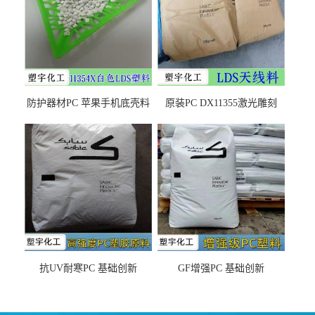
防护器材PC 苹果手机底壳料
原装PC DX11355激光雕刻
DX11354X货源充足，无后顾
LDS塑料 材质证明
之忧
抗UV耐寒PC 基础创新
GF增强PC 基础创新
EXL9034塑料
EXL5429S紫外线稳定 阻燃