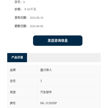
货号：
3
价格：
￥18/千克
发布日期：
2024-08-19
更新日期：
2026-08-06
发送咨询信息
产品详请
品牌
嘉兴帝人
3
货号
用途
汽车部件
ML-3120ZHP
牌号