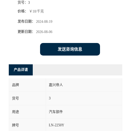
货号：
3
价格：
￥18/千克
发布日期：
2024-08-19
更新日期：
2026-08-06
发送咨询信息
产品详请
品牌
嘉兴帝人
3
货号
用途
汽车部件
LN-2250Y
牌号