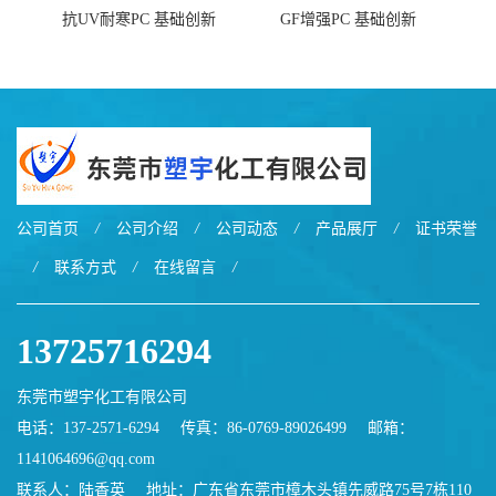
抗UV耐寒PC 基础创新
GF增强PC 基础创新
EXL9034塑料
EXL5429S紫外线稳定 阻燃
公司首页
/
公司介绍
/
公司动态
/
产品展厅
/
证书荣誉
/
联系方式
/
在线留言
/
13725716294
东莞市塑宇化工有限公司
电话：137-2571-6294
传真：86-0769-89026499
邮箱：
1141064696@qq.com
联系人：陆香英
地址：广东省东莞市樟木头镇先威路75号7栋110