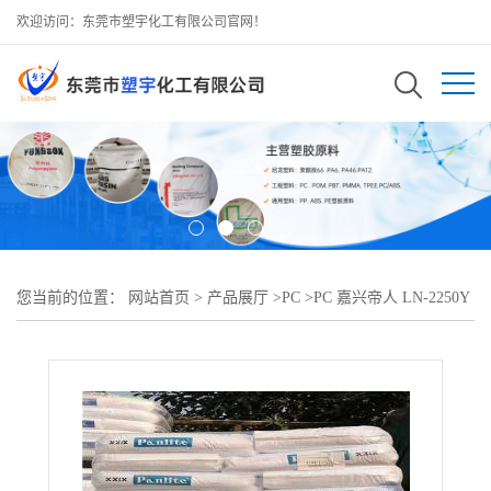
欢迎访问：东莞市塑宇化工有限公司官网！
您当前的位置：
网站首页
>
产品展厅
>
PC
>
PC 嘉兴帝人 LN-2250Y
阻燃V-0性能