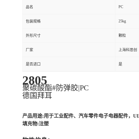
PC
品名
25kg
包装规格
外形尺寸
颗粒
厂家
上海科思创
是否进口
是
2805
聚碳酸酯#防弹胶|PC
德国拜耳
产品用途:用于工业配件、汽车零件电子电器配件，U
填充物:注塑