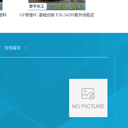
4塑料
GF增强PC 基础创新 EXL5429S紫外线稳定
阻燃
/
在线留言
/