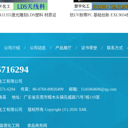
X11355激光雕刻LDS塑料 材质证
抗UV耐寒PC 基础创新 EXL903
明
公司介绍
/
公司动态
/
产品展厅
/
证书荣誉
/
联系方式
5716294
化工有限公司
71-6294
传真：86-0769-89026499
邮箱：
1141064696@qq.com
香英
地址：广东省东莞市樟木头镇先威路75号7栋110室
化工有限公司
版权所有 Copyright (©) 2026
XML
盖德化工网
食品商务网