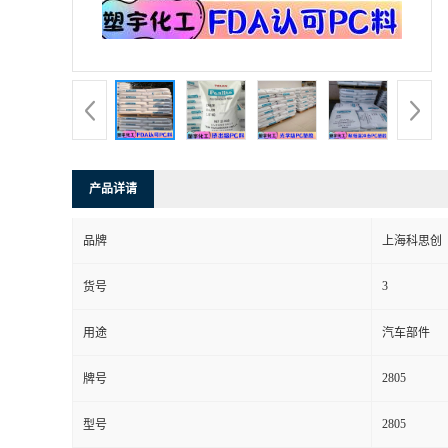
产品详请
品牌
上海科思创
3
货号
用途
汽车部件
2805
牌号
2805
型号