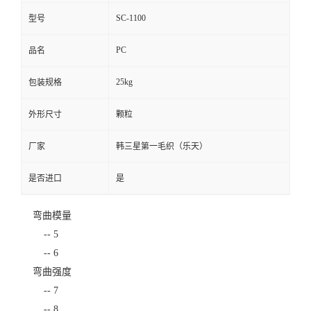
SC-1100
型号
PC
品名
25kg
包装规格
外形尺寸
颗粒
厂家
韩三星第一毛织（乐天）
是否进口
是
弯曲模量
--
5
--
6
弯曲强度
--
7
--
8