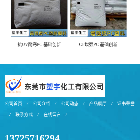
抗UV耐寒PC 基础创新
GF增强PC 基础创新
EXL9034塑料
EXL5429S紫外线稳定 阻燃
公司首页
/
公司介绍
/
公司动态
/
产品展厅
/
证书荣誉
/
联系方式
/
在线留言
/
13725716294