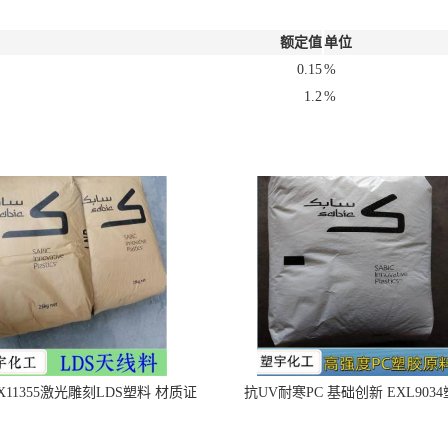
额定值
单位
0.15
%
1.2
%
X11355激光雕刻LDS塑料 材质证
抗UV耐寒PC 基础创新 EXL903
明