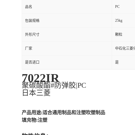
PC
品名
25kg
包装规格
外形尺寸
颗粒
厂家
中石化三菱化
是否进口
是
7022IR
聚碳酸酯#防弹胶|PC
日本三菱
产品用途:适合通用制品和注塑吹塑制品
填充物:注塑