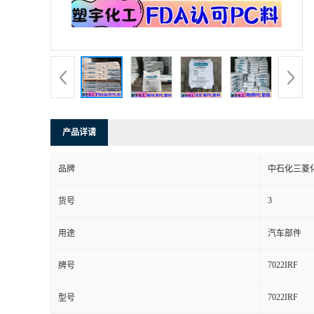
产品详请
品牌
中石化三菱化
3
货号
用途
汽车部件
7022IRF
牌号
7022IRF
型号