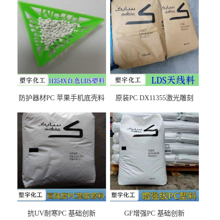
防护器材PC 苹果手机底壳料
原装PC DX11355激光雕刻
DX11354X货源充足，无后顾
LDS塑料 材质证明
之忧
抗UV耐寒PC 基础创新
GF增强PC 基础创新