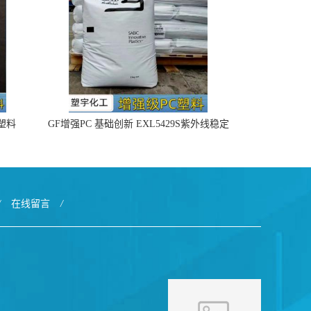
4塑料
GF增强PC 基础创新 EXL5429S紫外线稳定
阻燃
/
在线留言
/