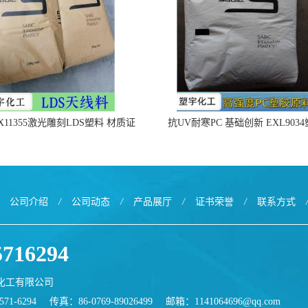
X11355激光雕刻LDS塑料 材质证
抗UV耐寒PC 基础创新 EXL903
明
公司介绍
/
公司动态
/
产品展厅
/
证书荣誉
/
联系方式
5716294
化工有限公司
71-6294
传真：86-0769-89026499
邮箱：
1141064696@qq.com