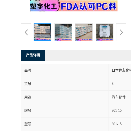
产品详请
品牌
日本住友化
3
货号
用途
汽车部件
301-15
牌号
301-15
型号