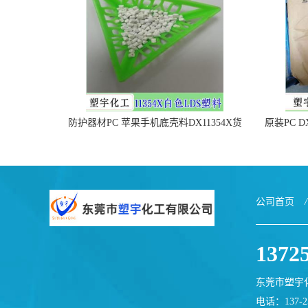
防护器材PC 苹果手机底壳料DX11354X货
原装PC D
源充足，无后顾之忧
公司首页
/
1372
东莞市塑宇
电话：137-25