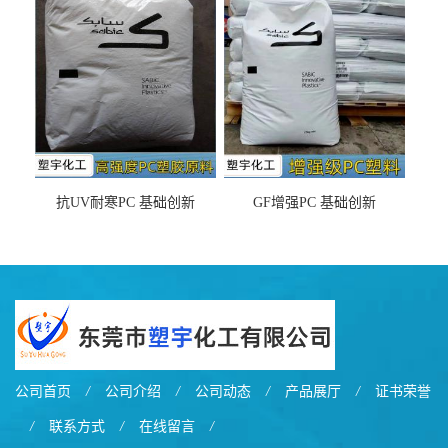
之忧
抗UV耐寒PC 基础创新
GF增强PC 基础创新
EXL9034塑料
EXL5429S紫外线稳定 阻燃
公司首页
/
公司介绍
/
公司动态
/
产品展厅
/
证书荣誉
/
联系方式
/
在线留言
/