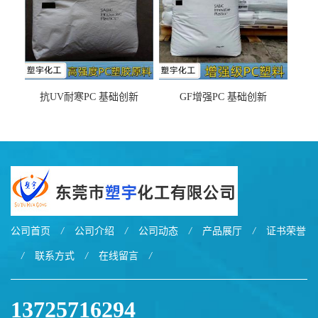
抗UV耐寒PC 基础创新
GF增强PC 基础创新
EXL9034塑料
EXL5429S紫外线稳定 阻燃
公司首页
/
公司介绍
/
公司动态
/
产品展厅
/
证书荣誉
/
联系方式
/
在线留言
/
13725716294