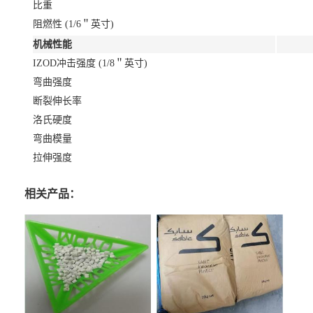
比重
阻燃性 (1/6＂英寸)
机械性能
IZOD冲击强度 (1/8＂英寸)
弯曲强度
断裂伸长率
洛氏硬度
弯曲模量
拉伸强度
相关产品：