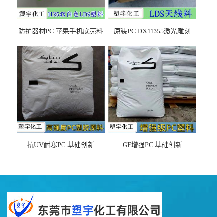
防护器材PC 苹果手机底壳料
原装PC DX11355激光雕刻
DX11354X货源充足，无后顾
LDS塑料 材质证明
之忧
抗UV耐寒PC 基础创新
GF增强PC 基础创新
EXL9034塑料
EXL5429S紫外线稳定 阻燃