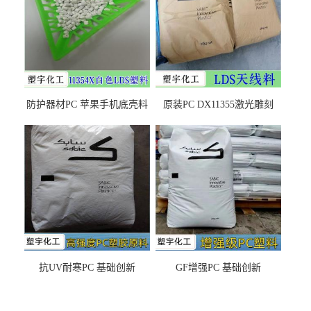
防护器材PC 苹果手机底壳料
原装PC DX11355激光雕刻
DX11354X货源充足，无后顾
LDS塑料 材质证明
之忧
抗UV耐寒PC 基础创新
GF增强PC 基础创新
EXL9034塑料
EXL5429S紫外线稳定 阻燃