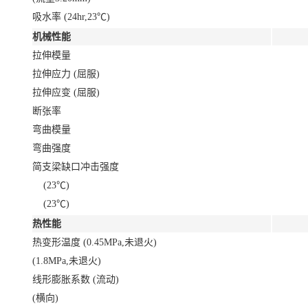
吸水率 (24hr,23℃)
机械性能
拉伸模量
拉伸应力 (屈服)
拉伸应变 (屈服)
断张率
弯曲模量
弯曲强度
简支梁缺口冲击强度
(23℃)
(23℃)
热性能
热变形温度 (0.45MPa,未退火)
(1.8MPa,未退火)
线形膨胀系数 (流动)
(横向)