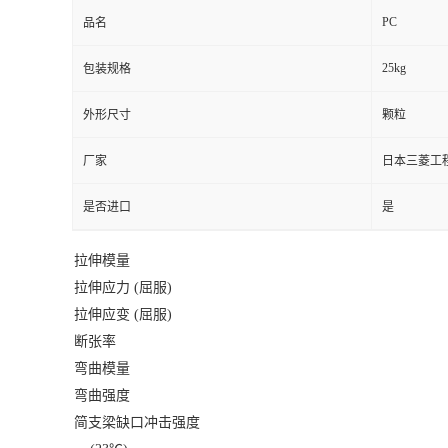
PC
品名
25kg
包装规格
外形尺寸
颗粒
厂家
日本三菱工
是否进口
是
拉伸模量
拉伸应力 (屈服)
拉伸应变 (屈服)
断张率
弯曲模量
弯曲强度
简支梁缺口冲击强度