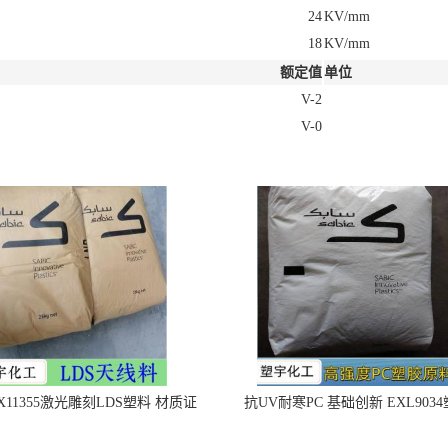
24
KV/mm
18
KV/mm
额定值
单位
V-2
V-0
X11355激光雕刻LDS塑料 材质证
抗UV耐寒PC 基础创新 EXL903
明