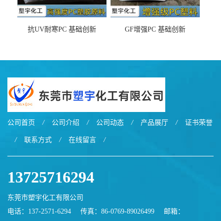
抗UV耐寒PC 基础创新
GF增强PC 基础创新
EXL9034塑料
EXL5429S紫外线稳定 阻燃
公司首页
/
公司介绍
/
公司动态
/
产品展厅
/
证书荣誉
/
联系方式
/
在线留言
/
13725716294
东莞市塑宇化工有限公司
电话：137-2571-6294
传真：86-0769-89026499
邮箱：