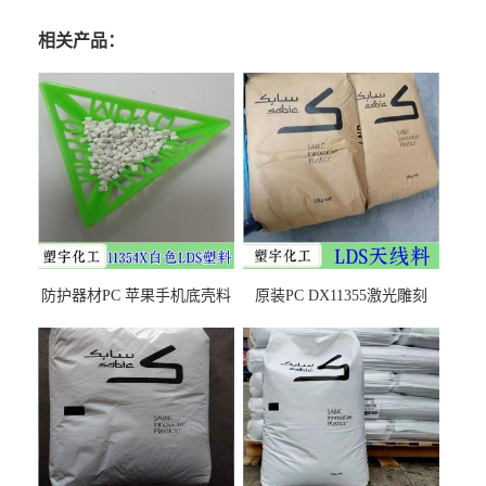
相关产品：
防护器材PC 苹果手机底壳料
原装PC DX11355激光雕刻
DX11354X货源充足，无后顾
LDS塑料 材质证明
之忧