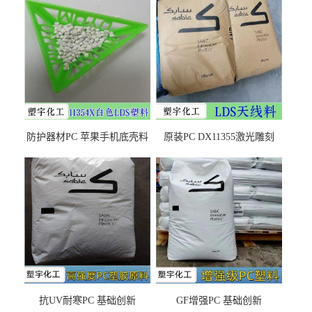
防护器材PC 苹果手机底壳料
原装PC DX11355激光雕刻
DX11354X货源充足，无后顾
LDS塑料 材质证明
之忧
抗UV耐寒PC 基础创新
GF增强PC 基础创新