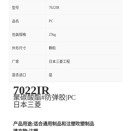
7022IR
型号
PC
品名
25kg
包装规格
外形尺寸
颗粒
厂家
日本三菱工程
是否进口
是
7022IR
聚碳酸酯#防弹胶|PC
日本三菱
产品用途:适合通用制品和注塑吹塑制品