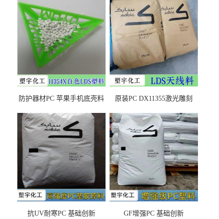
防护器材PC 苹果手机底壳料
原装PC DX11355激光雕刻
DX11354X货源充足，无后顾
LDS塑料 材质证明
之忧
抗UV耐寒PC 基础创新
GF增强PC 基础创新