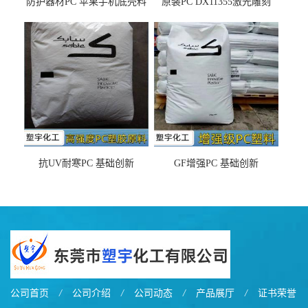
防护器材PC 苹果手机底壳料
原装PC DX11355激光雕刻
DX11354X货源充足，无后顾
LDS塑料 材质证明
之忧
抗UV耐寒PC 基础创新
GF增强PC 基础创新
EXL9034塑料
EXL5429S紫外线稳定 阻燃
公司首页
/
公司介绍
/
公司动态
/
产品展厅
/
证书荣誉