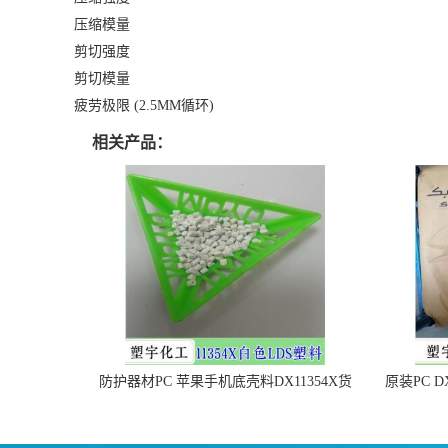
压缩模量
剪切强度
剪切模量
疲劳极限 (2.5MM循环)
相关产品：
防护器材PC 苹果手机底壳料DX11354X货
原装PC D
源充足，无后顾之忧