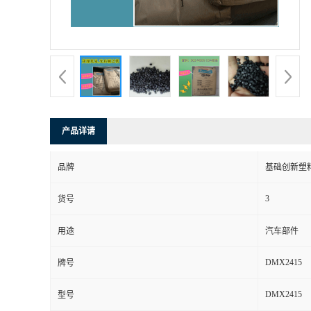
产品详请
品牌
基础创新塑料
3
货号
用途
汽车部件
DMX2415
牌号
DMX2415
型号