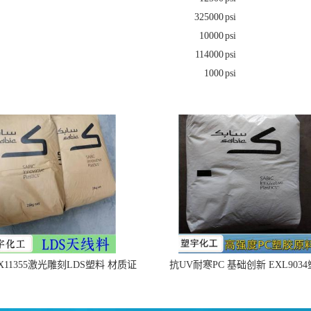
325000
psi
10000
psi
114000
psi
1000
psi
X11355激光雕刻LDS塑料 材质证
抗UV耐寒PC 基础创新 EXL903
明