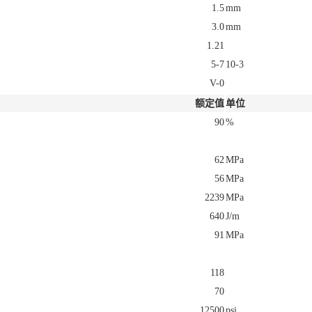
1.5
mm
3.0
mm
1.21
5-7
10-3
V-0
额定值
单位
90
%
62
MPa
56
MPa
2239
MPa
640
J/m
91
MPa
118
70
12500
psi