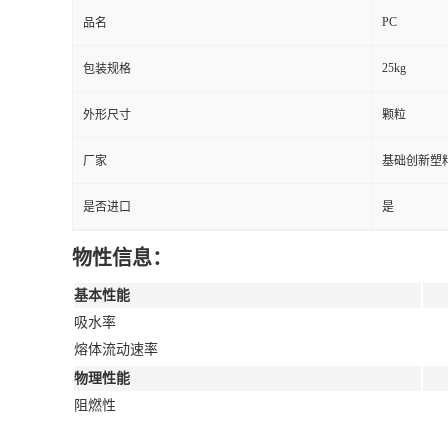
PC
品名
25kg
包装规格
外形尺寸
颗粒
厂家
基础创新塑料
是否进口
是
物性信息：
基本性能
吸水率
熔体流动速率
物理性能
阻燃性