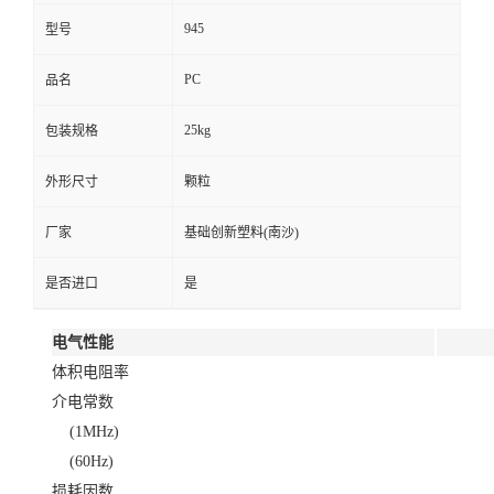
945
型号
PC
品名
25kg
包装规格
外形尺寸
颗粒
厂家
基础创新塑料(南沙)
是否进口
是
电气性能
体积电阻率
介电常数
(1MHz)
(60Hz)
损耗因数