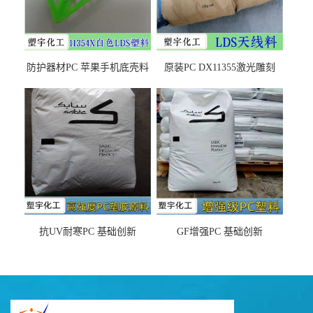
防护器材PC 苹果手机底壳料
原装PC DX11355激光雕刻
DX11354X货源充足，无后顾
LDS塑料 材质证明
之忧
抗UV耐寒PC 基础创新
GF增强PC 基础创新
EXL9034塑料
EXL5429S紫外线稳定 阻燃