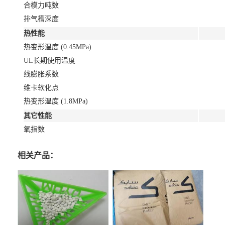
合模力吨数
排气槽深度
热性能
热变形温度 (0.45MPa)
UL长期使用温度
线膨胀系数
维卡软化点
热变形温度 (1.8MPa)
其它性能
氧指数
相关产品：