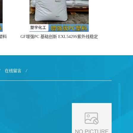
4塑料
GF增强PC 基础创新 EXL5429S紫外线稳定
阻燃
/
在线留言
/