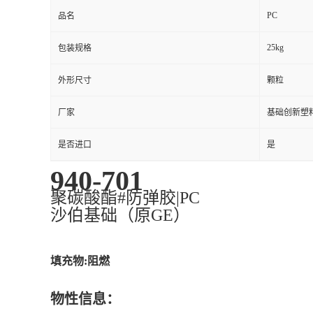
PC
品名
25kg
包装规格
外形尺寸
颗粒
厂家
基础创新塑料
是否进口
是
940-701
聚碳酸酯#防弹胶|PC
沙伯基础（原GE）
填充物:阻燃
物性信息：