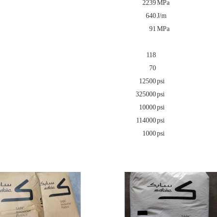
2239
MPa
640
J/m
91
MPa
118
70
12500
psi
325000
psi
10000
psi
114000
psi
1000
psi