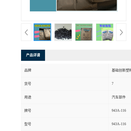
产品详请
品牌
基础创新塑料
7
货号
用途
汽车部件
943A-116
牌号
943A-116
型号