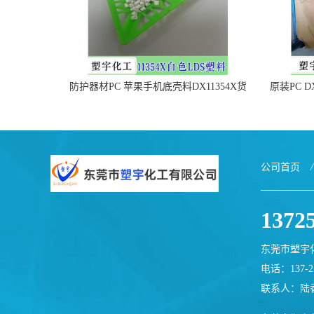
防护器材PC 苹果手机底壳料DX11354X货
原装PC D
源充足，无后顾之忧
公司首页
/
1372
东莞市塑宇
电话：137-25
联系人：陆