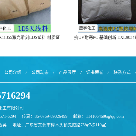
X11355激光雕刻LDS塑料 材质证
抗UV耐寒PC 基础创新 EXL903
明
公司介绍
/
公司动态
/
产品展厅
/
证书荣誉
/
联系方式
5716294
化工有限公司
71-6294
传真：86-0769-89026499
邮箱：
1141064696@qq.com
香英
地址：广东省东莞市樟木头镇先威路75号7栋110室