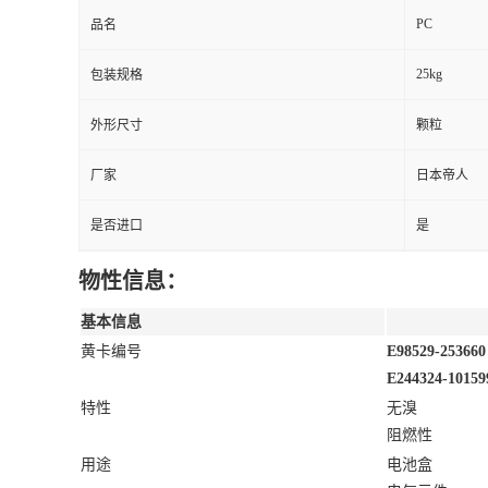
PC
品名
25kg
包装规格
外形尺寸
颗粒
厂家
日本帝人
是否进口
是
物性信息：
基本信息
黄卡编号
E98529-253660
E244324-10159
特性
无溴
阻燃性
用途
电池盒