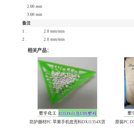
2.00 mm
3.00 mm
备注
1 .
2.0 mm/min
2 .
2.0 mm/min
相关产品：
防护器材PC 苹果手机底壳料DX11354X货
原装PC D
源充足，无后顾之忧