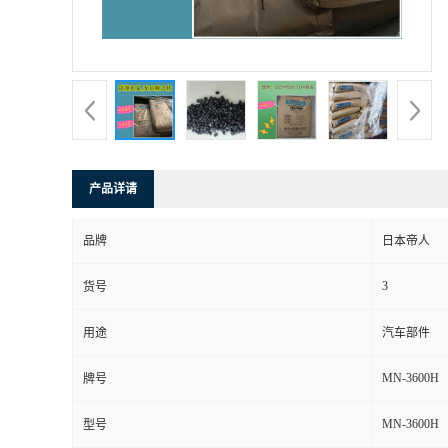
产品详请
品牌
日本帝人
3
货号
用途
汽车部件
MN-3600H
牌号
MN-3600H
型号